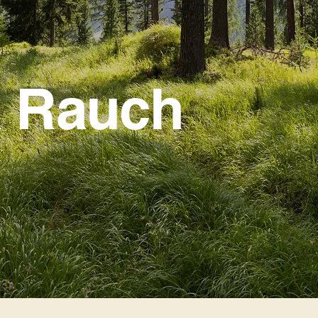
Einfach ausgezeichnet
Ich bin die Beschreibung Ihrer Leistu
erklärt, was die Leistung ist, und wa
Auftraggeber wichtig ist. Scheuen Sie 
a Rauch
Nutzen Sie diesen Ort, um Vorteile u
Angebots darzustellen.