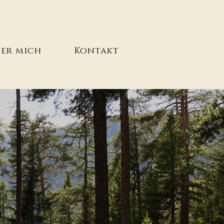
er mich
Kontakt
che
g